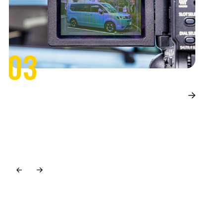
03
映像制作
デ
ブランディングからプロモーション、採用向けなど、様々な目
マ
的の映像コンテンツを企画、制作。スチール撮影や取材、原稿
デ
作成などにも対応可能です。
い