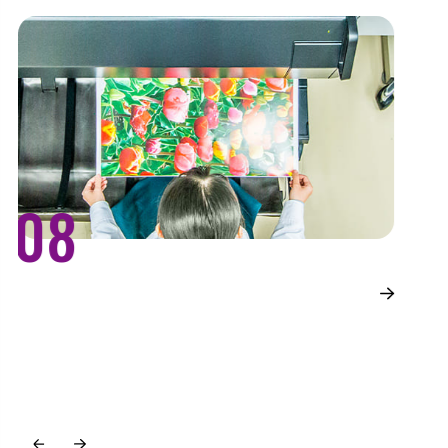
08
印刷事業
A
名刺やパンフレットはもちろん、シールやステッカー、キーホ
生成
ルダーまで様々な印刷に対応。データチェックから発送までを
の
ワンストップで受託することもできます。
築