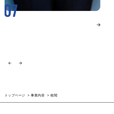
07
バリアブル
印
1枚ずつ異なる内容を印刷することができる「バリアブル印
名
刷」。文字情報や画像を可変するだけでなく、ナンバリングや
ル
個別二次元バーコードの印刷も可能です。
ワ
トップページ
事業内容
校閲