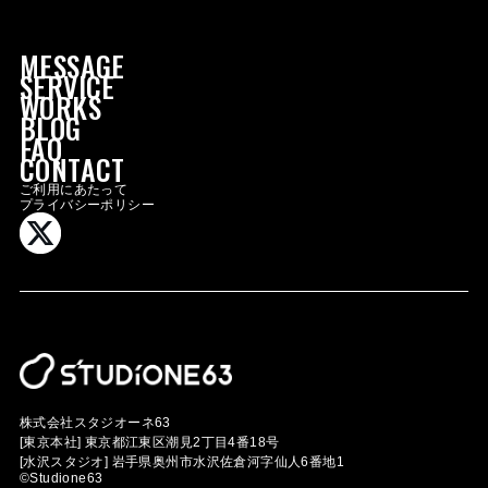
MESSAGE
SERVICE
WORKS
BLOG
FAQ
MESSAGE
CONTACT
SERVICE
ご利用にあたって
プライバシーポリシー
WORKS
BLOG
FAQ
CONTACT
GROUP SITE
CSR
RECRUIT
株式会社スタジオーネ63
[東京本社]
東京都江東区潮見2丁目4番18号
[水沢スタジオ]
岩手県奥州市水沢佐倉河字仙人6番地1
©Studione63