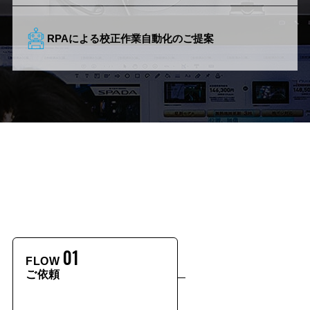
RPAによる
校正作業
自動化の
ご提案
基本的な業務フロー
01
02
FLOW
FLOW
ご依頼
与件確認