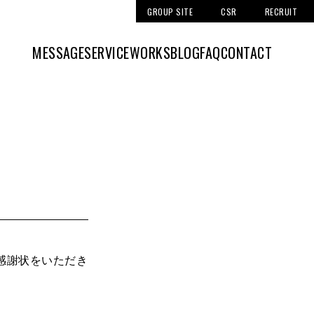
GROUP SITE
CSR
RECRUIT
MESSAGE
SERVICE
WORKS
BLOG
FAQ
CONTACT
。
感謝状をいただき