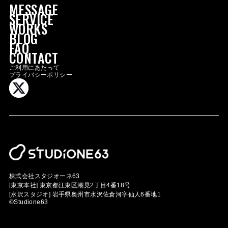
MESSAGE
SERVICE
WORKS
BLOG
FAQ
MESSAGE
CONTACT
SERVICE
ご利用にあたって
プライバシーポリシー
WORKS
BLOG
FAQ
CONTACT
GROUP SITE
CSR
RECRUIT
株式会社スタジオーネ63
[東京本社]
東京都江東区潮見2丁目4番18号
[水沢スタジオ]
岩手県奥州市水沢佐倉河字仙人6番地1
©Studione63