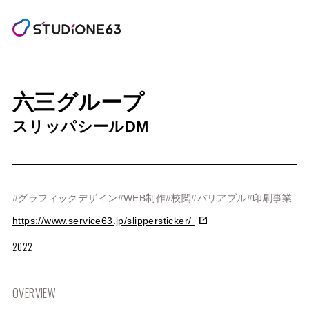
六三グループ
スリッパシールDM
#グラフィックデザイン
#WEB制作
#校閲
#バリアブル
#印刷事業
https://www.service63.jp/slippersticker/
2022
OVERVIEW