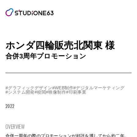
ホンダ四輪販売北関東 様
合併3周年プロモーション
#グラフィックデザイン
#WEB制作
#デジタルマーケティング
#システム開発
#校閲
#映像制作
#印刷事業
2022
OVERVIEW
合併一周年の際のプロモーションが好評を博してから約二年。